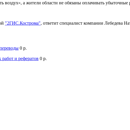
ть воздух», а жители области не обязаны оплачивать убыточны
мой
"2ГИС.Кострома"
, ответит специалист компании Лебедева Н
 переводы
0 р.
 работ и рефератов
0 р.