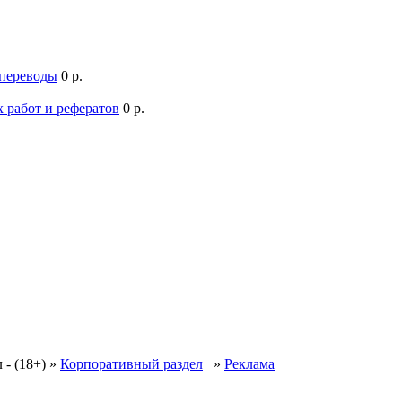
 переводы
0 р.
 работ и рефератов
0 р.
 - (18+)
»
Корпоративный раздел
»
Реклама