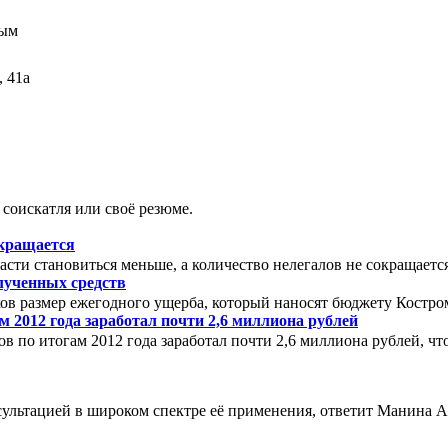
 41а
соискатля или своё резюме.
окращается
сти становиться меньше, а количество нелегалов не сокращаетс
олученных средств
аков размер ежегодного ущерба, который наносят бюджету Костро
 2012 года заработал почти 2,6 миллиона рублей
 по итогам 2012 года заработал почти 2,6 миллиона рублей, что 
сультацией в широком спектре её применения, ответит Манина 