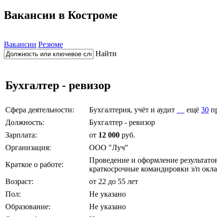
Вакансии в Костроме
Вакансии
Резюме
Найти
Бухгалтер - ревизор
Сфера деятельности:
Бухгалтерия, учёт и аудит
ещё
30
п
Должность:
Бухгалтер - ревизор
Зарплата:
от
12 000
руб.
Организация:
ООО "Луч"
Проведение и оформление результатов
Краткое о работе:
краткосрочные командировки з/п окл
Возраст:
от 22 до 55 лет
Пол:
Не указано
Образование:
Не указано