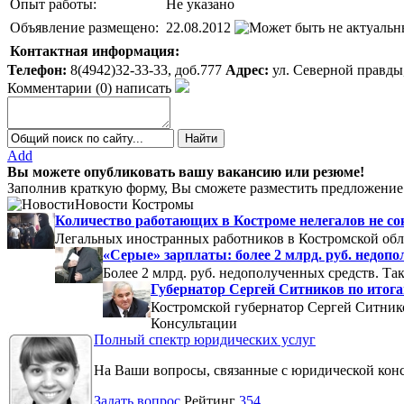
Опыт работы:
Не указано
Объявление размещено:
22.08.2012
Контактная информация:
Телефон:
8(4942)32-33-33, доб.777
Адрес:
ул. Северной правды,
Комментарии
(
0
)
написать
Add
Вы можете опубликовать вашу вакансию или резюме!
Заполнив краткую форму, Вы сможете разместить предложение 
Новости Костромы
Количество работающих в Костроме нелегалов не с
Легальных иностранных работников в Костромской обла
«Серые» зарплаты: более 2 млрд. руб. недоп
Более 2 млрд. руб. недополученных средств. Т
Губернатор Сергей Ситников по итогам
Костромской губернатор Сергей Ситников
Консультации
Полный спектр юридических услуг
На Ваши вопросы, связанные с юридической кон
Задать вопрос
Рейтинг
354