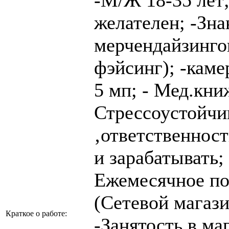
желателен; -Зна
мерчендайзинго
фэйсинг); -каме
5 мп; - Мед.кни
Стрессоустойчи
‚ответственност
и зарабатывать;
Ежемесячное по
(Сетевой магаз
Краткое о работе:
-Занятость в ма