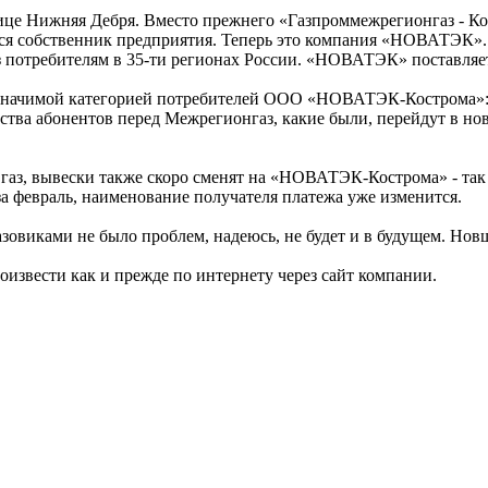
улице Нижняя Дебря. Вместо прежнего «Газпроммежрегионгаз -
ся собственник предприятия. Теперь это компания «НОВАТЭК». Н
з потребителям в 35-ти регионах России. «НОВАТЭК» поставля
о значимой категорией потребителей ООО «НОВАТЭК-Кострома»: «
льства абонентов перед Межрегионгаз, какие были, перейдут в
а газ, вывески также скоро сменят на «НОВАТЭК-Кострома» - так
за февраль, наименование получателя платежа уже изменится.
азовиками не было проблем, надеюсь, не будет и в будущем. Новше
оизвести как и прежде по интернету через сайт компании.