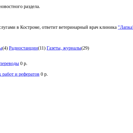
новостного раздела.
лугами в Костроме, ответит ветеринарный врач клиника
"Лапка
ы
(4)
Радиостанции
(11)
Газеты, журналы
(29)
 переводы
0 р.
 работ и рефератов
0 р.